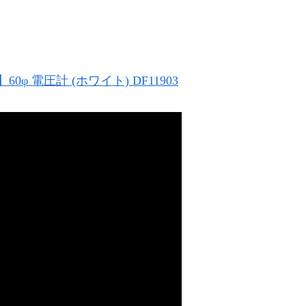
】60φ 電圧計 (ホワイト) DF11903