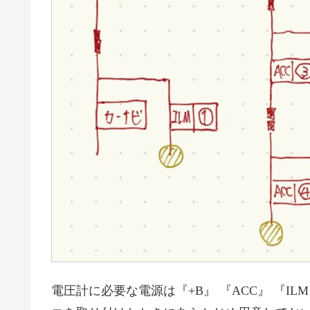
電圧計に必要な電源は『+B』 『ACC』 『IL