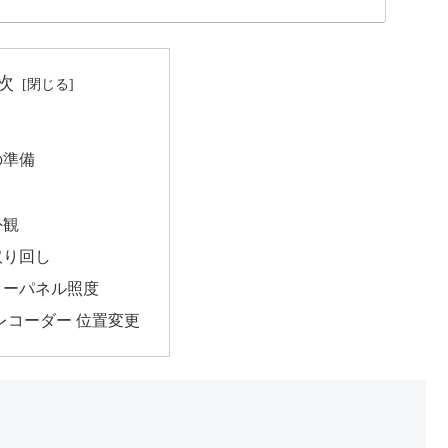
次
源の準備
外観
線取り回し
ーターパネル照度
ブレコーダー 位置変更